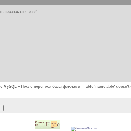
ть перенос ещё раз?
ие MySQL
» После переноса базы файлами - Table 'nametable' doesn't e