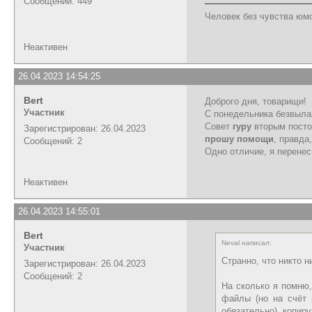
Сообщений: 449
Человек без чувства юм
Неактивен
26.04.2023 14:54:25
Bert
Доброго дня, товарищи!
Участник
С понедельника безвылаз
Совет
гуру
вторым постом
Зарегистрирован: 26.04.2023
прошу помощи
, правда
Сообщений: 2
Одно отличие, я перенес 
Неактивен
26.04.2023 14:55:01
Bert
Neval написал:
Участник
Странно, что никто н
Зарегистрирован: 26.04.2023
Сообщений: 2
На сколько я помню,
файлы (но на счёт к
обязательно), копир