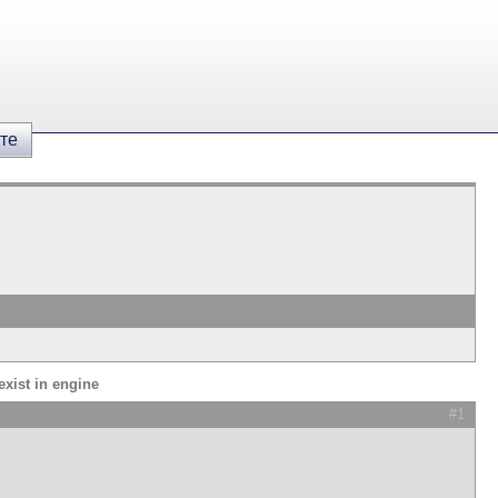
те
xist in engine
#1