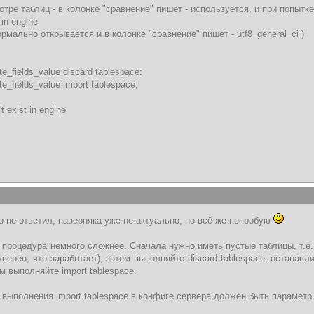
тре таблиц - в колонке "сравнение" пишет - используется, и при попытк
 in engine
рмально открывается и в колонке "сравнение" пишет - utf8_general_ci )
te_fields_value discard tablespace;
te_fields_value import tablespace;
 exist in engine
го не ответил, наверняка уже не актуально, но всё же попробую
 процедура немного сложнее. Сначала нужно иметь пустые таблицы, т.е.
уверен, что заработает), затем выполняйте discard tablespace, останавл
 выполняйте import tablespace.
 выполнения import tablespace в конфиге сервера должен быть параметр i