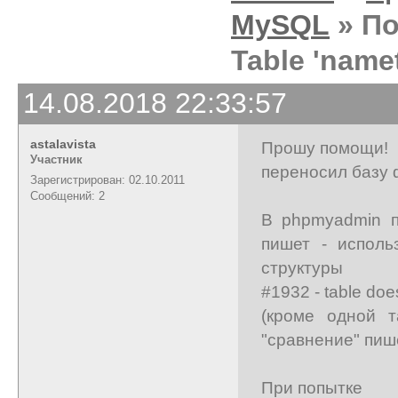
MySQL
» По
Table 'namet
14.08.2018 22:33:57
astalavista
Прошу помощи!
Участник
переносил базу ф
Зарегистрирован: 02.10.2011
Сообщений: 2
В phpmyadmin п
пишет - исполь
структуры
#1932 - table does
(кроме одной т
"сравнение" пишет
При попытке