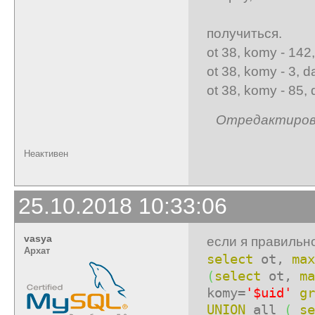
| Вот т
получиться.
ot 38, komy - 142
ot 38, komy - 3, 
ot 38, komy - 85,
Отредактирован
Неактивен
25.10.2018 10:33:06
vasya
если я правильно
Архат
select
ot,
max
(
select
ot,
ma
komy=
'$uid'
gr
UNION
all
(
se