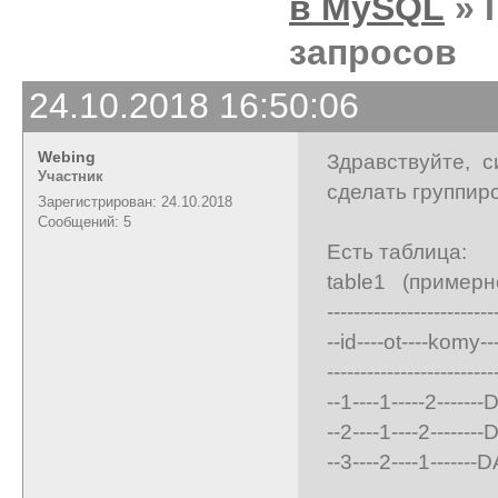
в MySQL
» 
запросов
24.10.2018 16:50:06
Webing
Здравствуйте, 
Участник
сделать группир
Зарегистрирован: 24.10.2018
Сообщений: 5
Есть таблица:
table1 (примерн
-------------------------
--id----ot----komy---
-------------------------
--1----1-----2-------
--2----1----2-------
--3----2----1-------