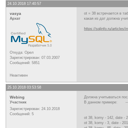
24.10.2018 17:40:57
vasya
ot = 38 встречается в т
Архат
какая из дат должна учи
https://sqlinfo.ru/articles/i
Откуда: Орел
Зарегистрирован: 07.03.2007
Сообщений: 5851
Неактивен
25.10.2018 03:53:58
Webing
Должна учитываться пос
Участник
В данном примере: -----
| Здесь видим, ч
Зарегистрирован: 24.10.2018
| Вот такой р
Сообщений: 5
ot 38, komy - 142, date - 
ot 38, komy - 3, date - 20
ot 38, komy - 85, date - 2