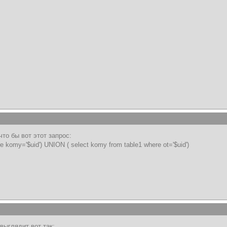
то бы вот этот запрос:
re komy='$uid') UNION ( select komy from table1 where ot='$uid')
выглядит вот так: