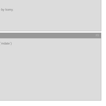
p by komy.
#9
`mdate`)