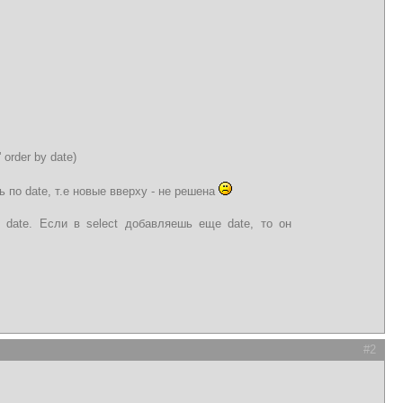
 order by date)
 по date, т.е новые вверху - не решена
 date. Если в select добавляешь еще date, то он
#2