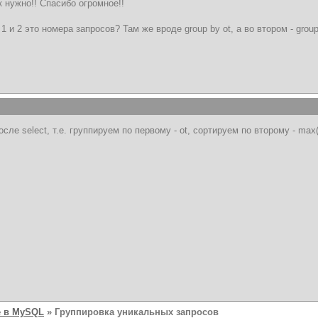
к нужно!! Спасибо огромное!!
 1 и 2 это номера запросов? Там же вроде group by ot, а во втором - grou
осле select, т.е. группируем по первому - ot, сортируем по второму - max(
 в MySQL
» Группировка уникальных запросов