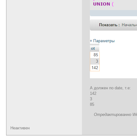
А должен по date, т.е:
142
3
85
Отредактированно Webi
Неактивен