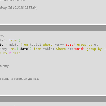
ng (25.10.2018 03:55:04)
 то
te`
)
from
(
te
`
)
mdate
from
table1
where
komy=
'$uid'
group
by
ot
)
komy,
max
(
`
date
`
)
from
table1
where
ot=
'$uid'
group
by
k
r
by
2
desc
в виде
н быть на тестовых данных