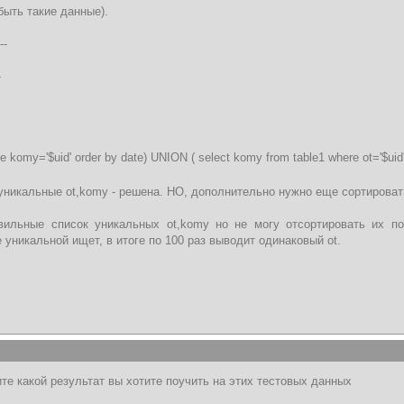
быть такие данные).
--
-
re komy='$uid' order by date) UNION ( select komy from table1 where ot='$uid'
уникальные ot,komy - решена. НО, дополнительно нужно еще сортировать
вильные список уникальных ot,komy но не могу отсортировать их по
 уникальной ищет, в итоге по 100 раз выводит одинаковый ot.
ите какой результат вы хотите поучить на этих тестовых данных