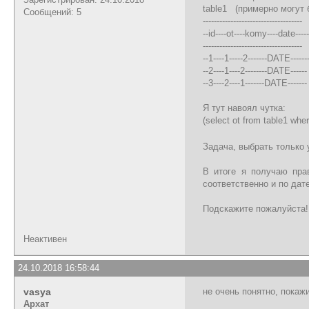
table1 (примерно могут 
Сообщений: 5
------------------------------------
--id----ot----komy----date-----
------------------------------------
--1----1-----2-------DATE------
--2----1----2--------DATE------
--3----2----1-------DATE-------
Я тут навоял чутка:
(select ot from table1 whe
Задача, выбрать только 
В итоге я получаю пра
соответственно и по дате
Подскажите пожалуйста!
Неактивен
24.10.2018 16:58:44
vasya
не очень понятно, покаж
Архат