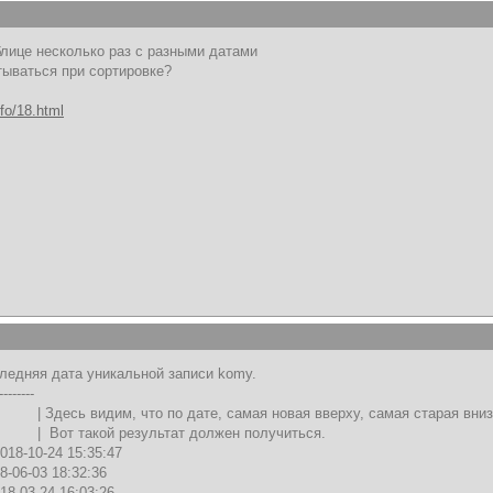
аблице несколько раз с разными датами
тываться при сортировке?
nfo/18.html
ледняя дата уникальной записи komy.
-----
то по дате, самая новая вверху, самая старая вниз
езультат должен получиться.
2018-10-24 15:35:47
18-06-03 18:32:36
018-03-24 16:03:26