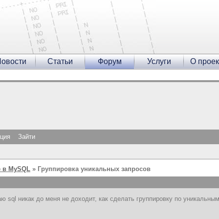
овости
Статьи
Форум
Услуги
О проек
ация
Зайти
 в MySQL
» Группировка уникальных запросов
ю sql никак до меня не доходит, как сделать группировку по уникальны