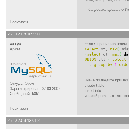
Отредактированно Webi
Неактивен
25.10.2018 10:33:06
vasya
если я правильно понял,
Архат
select
ot,
max
(
`mda
(
select
ot,
max
(
`
da
UNION
all
(
select
)
t
group
by
1
orde
иначе приведите пример 
Откуда: Орел
create table ..
Зарегистрирован: 07.03.2007
insert into ..
Сообщений: 5851
и какой результат долже
Неактивен
25.10.2018 12:04:29