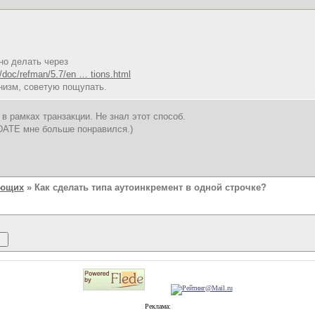
но делать через
/doc/refman/5.7/en … tions.html
низм, советую пощупать.
 в рамках транзакции. Не знал этот способ.
DATE мне больше понравился.)
ающих
» Как сделать типа аутоинкремент в одной строчке?
Реклама: