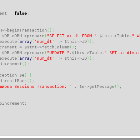
ent
=
false
;
H
->
beginTransaction
(
)
;
=
$DB
->
DBH
->
prepare
(
"SELECT ai_dt FROM "
.
$this
->
Table
.
" W
execute
(
array
(
'num_dt'
=>
$this
->
ID
)
)
;
crement
=
$stmt
->
fetchColumn
(
)
;
=
$DB
->
DBH
->
prepare
(
"UPDATE "
.
$this
->
Table
.
" SET ai_dt=ai
execute
(
array
(
'num_dt'
=>
$this
->
ID
)
)
;
H
->
commit
(
)
;
ception
$e
)
{
H
->
rollBack
(
)
;
шибка Sessions Transaction: "
.
$e
->
getMessage
(
)
;
oIncrement
;