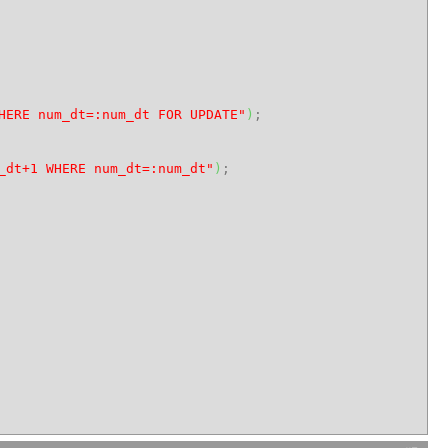
HERE num_dt=:num_dt FOR UPDATE"
)
;
_dt+1 WHERE num_dt=:num_dt"
)
;