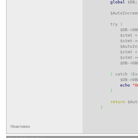
global
$DB
;
$AutoIncrem
try
{
$DB
->
DB
$stmt
$stmt
->
$AutoIn
$stmt
$stmt
->
$DB
->
DB
}
catch
(
Ex
$DB
->
DB
echo
"О
}
return
$Aut
}
Неактивен