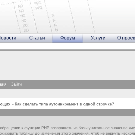
овости
Статьи
Форум
Услуги
О проек
ация
Зайти
ающих
» Как сделать типа аутоинкремент в одной строчке?
обращении к функции PHP возвращать из базы уникальное значение ячей
окировать таблицу до изменения этого значения, чтоб не вернуть несколь