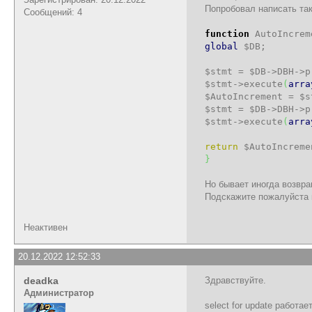
Попробовал написать так
Сообщений: 4
function
AutoIncrem
global
$DB
;
$stmt
=
$DB
->
DBH
->
p
$stmt
->
execute
(
arra
$AutoIncrement
=
$s
$stmt
=
$DB
->
DBH
->
p
$stmt
->
execute
(
arra
return
$AutoIncreme
}
Но бывает иногда возвра
Подскажите пожалуйста 
Неактивен
20.12.2022 12:52:33
deadka
Здравствуйте.
Администратор
select for update работ