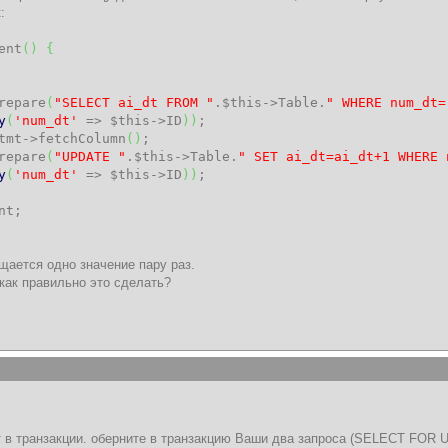
:
ent
(
)
{
repare
(
"SELECT ai_dt FROM "
.
$this
->
Table
.
" WHERE num_dt=
y
(
'num_dt'
=>
$this
->
ID
)
)
;
tmt
->
fetchColumn
(
)
;
repare
(
"UPDATE "
.
$this
->
Table
.
" SET ai_dt=ai_dt+1 WHERE 
y
(
'num_dt'
=>
$this
->
ID
)
)
;
nt
;
щается одно значение пару раз.
как правильно это сделать?
ает в транзакции. оберните в транзакцию Ваши два запроса (SELECT FOR