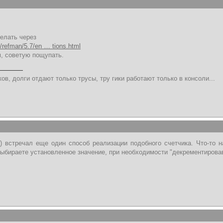
елать через
/refman/5.7/en … tions.html
м, советую пощупать.
ов, долги отдают только трусы, тру гики работают только в консоли...
 встречал еще один способ реализации подобного счетчика. Что-то 
ыбираете установленное значение, при необходимости "декрементировав