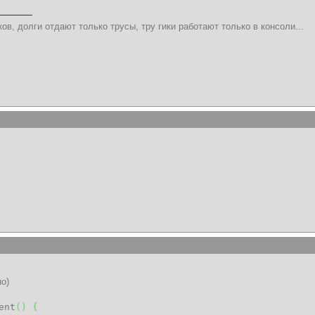
ов, долги отдают только трусы, тру гики работают только в консоли...
о)
ent
(
)
{