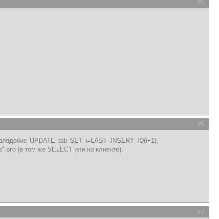
#5
#6
наподобие UPDATE tab SET i=LAST_INSERT_ID(i+1),
" его (в том же SELECT или на клиенте).
#7