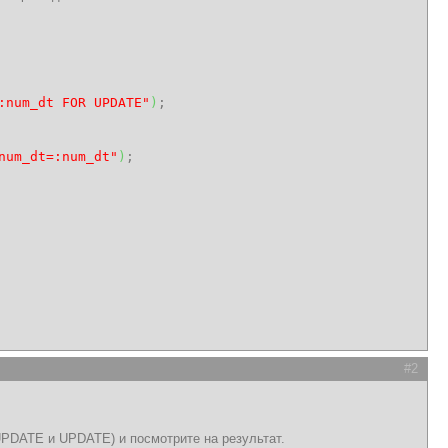
:num_dt FOR UPDATE"
)
;
num_dt=:num_dt"
)
;
#2
 UPDATE и UPDATE) и посмотрите на результат.