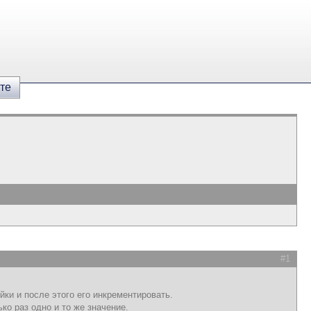
те
#1
ки и после этого его инкрементировать.
ко раз одно и то же значение.