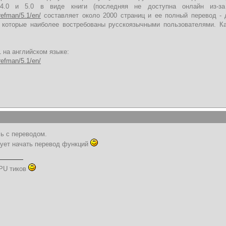
4.0 и 5.0 в виде книги (последняя не доступна онлайн из-за 
refman/5.1/en/
составляет около 2000 страниц и ее полный перевод - 
, которые наиболее востребованы русскоязычными пользователями. К
 на английском языке:
refman/5.1/en/
ь с переводом.
дует начать перевод функций
PU тиков