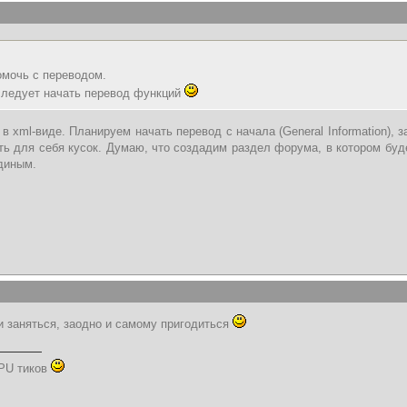
омочь с переводом.
следует начать перевод функций
 xml-виде. Планируем начать перевод с начала (General Information), з
ть для себя кусок. Думаю, что создадим раздел форума, в котором буд
диным.
и заняться, заодно и самому пригодиться
PU тиков