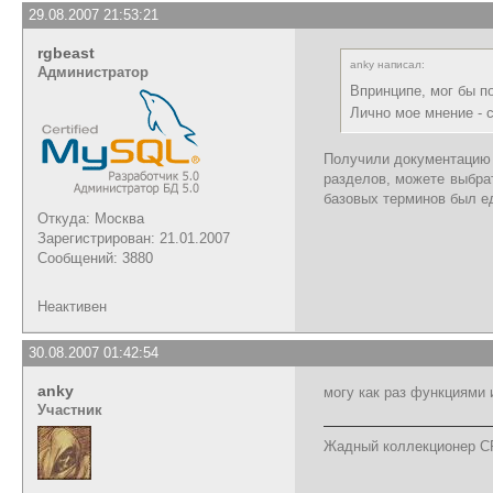
29.08.2007 21:53:21
rgbeast
anky написал:
Администратор
Впринципе, мог бы п
Лично мое мнение - 
Получили документацию в
разделов, можете выбра
базовых терминов был е
Откуда: Москва
Зарегистрирован: 21.01.2007
Сообщений: 3880
Неактивен
30.08.2007 01:42:54
anky
могу как раз функциями 
Участник
Жадный коллекционер C