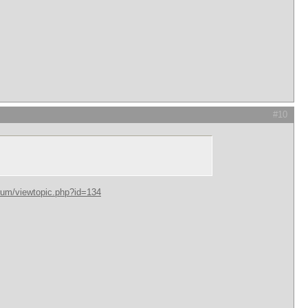
#10
forum/viewtopic.php?id=134