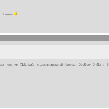
PU тиков
ы получим XML-файл с документацией (формат DocBook XML), я Ва