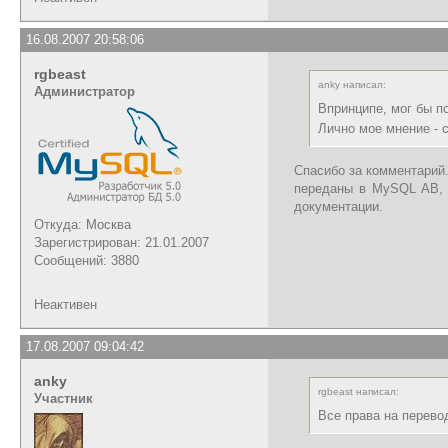
16.08.2007 20:58:06
rgbeast
anky написал:
Администратор
Впринципе, мог бы п
Лично мое мнение - 
Спасибо за комментарий
переданы в MySQL AB, к
документации.
Откуда: Москва
Зарегистрирован: 21.01.2007
Сообщений: 3880
Неактивен
17.08.2007 09:04:42
anky
rgbeast написал:
Участник
Все права на перево