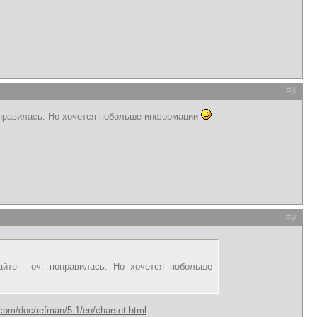
#8
понравилась. Но хочется побольше информации
#9
йте - оч. понравилась. Но хочется побольше
.com/doc/refman/5.1/en/charset.html
.