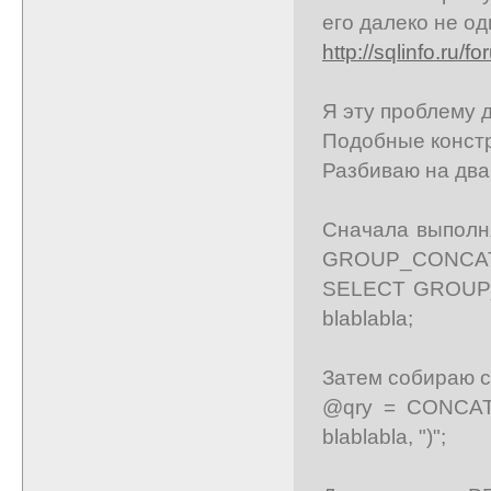
его далеко не од
http://sqlinfo.ru/
Я эту проблему 
Подобные констр
Разбиваю на два
Сначала выполня
GROUP_CONCAT
SELECT GROUP_
blablabla;
Затем собираю с
@qry = CONCAT(
blablabla, ")";