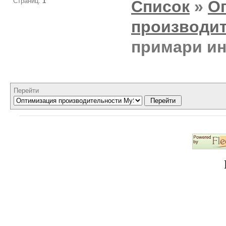
Страниц:
1
Список
»
О
производи
примари ин
Перейти