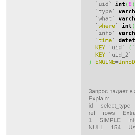
`uid`
int
(
8
)
`type`
varch
`what`
varch
`
where
`
int
(
`info`
varch
`
time
`
datet
KEY
`uid`
(
`
KEY
`uid_2`
)
ENGINE
=
InnoD
Запрос падает в 
Explain:
id select_typ
ref rows Extr
1 SIMPLE in
NULL 154 Using 