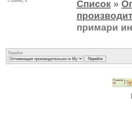
Страниц:
1
Список
»
О
производи
примари ин
Перейти