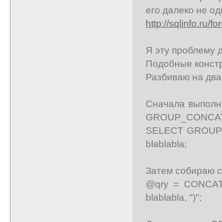
его далеко не од
http://sqlinfo.ru/
Я эту проблему 
Подобные констр
Разбиваю на два
Сначала выполня
GROUP_CONCAT
SELECT GROUP_
blablabla;
Затем собираю с
@qry = CONCAT(
blablabla, ")";