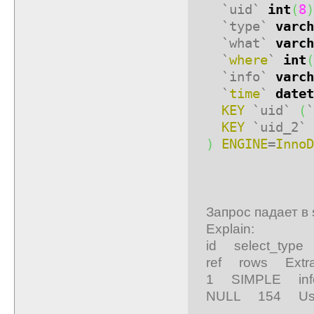
`uid`
int
(
8
)
`type`
varch
`what`
varch
`
where
`
int
(
`info`
varch
`
time
`
datet
KEY
`uid`
(
`
KEY
`uid_2`
)
ENGINE
=
InnoD
Запрос падает в 
Explain:
id select_typ
ref rows Extr
1 SIMPLE in
NULL 154 Using 