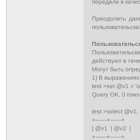
передали в каче
Преодолеть дан
пользовательски
Пользовательски
Пользовательск
действуют в тече
Могут быть опр
1) В выражениях 
test >set @v1 = 'o
Query OK, 0 rows 
test >select @v1,
+------+------+
| @v1 | @v2 |
+------+------+