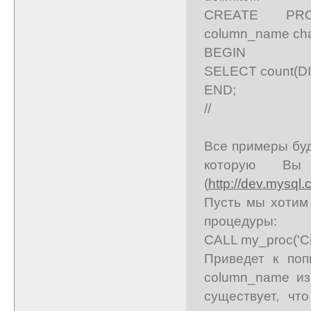
CREATE PROC
column_name cha
BEGIN
SELECT count(D
END;
//
Все примеры буд
которую Вы
(
http://dev.mysql
Пусть мы хотим
процедуры:
CALL my_proc('City'
Приведет к поп
column_name из
существует, чт