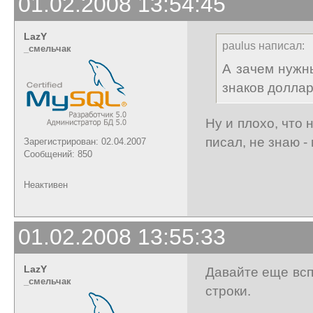
01.02.2008 13:54:45
LazY
paulus написал:
_cмельчак
А зачем нужн
знаков долла
Ну и плохо, что 
писал, не знаю - 
Зарегистрирован: 02.04.2007
Сообщений: 850
Неактивен
01.02.2008 13:55:33
LazY
Давайте еще всп
_cмельчак
строки.