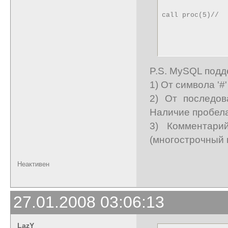
call proc(5)//
P.S. MySQL подд
1) От символа '#'
2) От последов
Наличие пробела
3) Комментарий
(многострочный 
Неактивен
27.01.2008 03:06:13
LazY