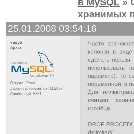
в MySQL
» 
хранимых п
25.01.2008 03:54:16
vasya
Часто возникае
Архат
колонки в виде
сделать нельзя.
использовать 
параметр), то 
переменной, а н
Откуда: Орел
Зарегистрирован: 07.03.2007
Для иллюстрац
Сообщений: 5851
считает колич
столбца.
DROP PROCEDUR
delimiter//