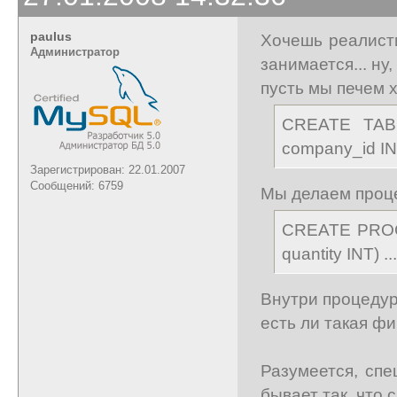
paulus
Хочешь реалист
Администратор
занимается... ну,
пусть мы печем х
CREATE TABL
company_id IN
Зарегистрирован: 22.01.2007
Сообщений: 6759
Мы делаем проце
CREATE PROCE
quantity INT) ...
Внутри процедуры
есть ли такая ф
Разумеется, спе
бывает так, что 