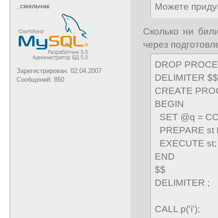
Можете придум
_cмельчак
Сколько ни бил
через подготовл
DROP PROCED
Зарегистрирован: 02.04.2007
DELIMITER $$
Сообщений: 850
CREATE PROC
BEGIN
SET @q = CONC
PREPARE st 
EXECUTE st;
END
$$
DELIMITER ;
CALL p('i');