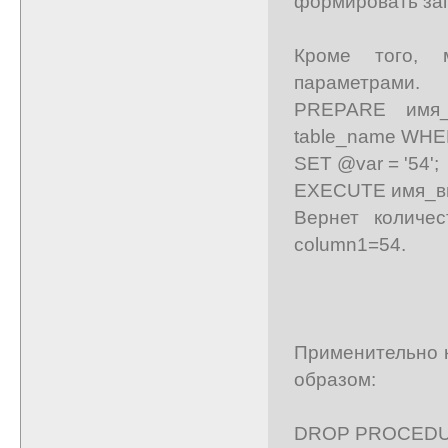
формировать за
Кроме того, 
параметрами.
PREPARE имя_
table_name WHER
SET @var = '54';
EXECUTE имя_в
Вернет количес
column1=54.
Применительно к
образом:
DROP PROCEDURE