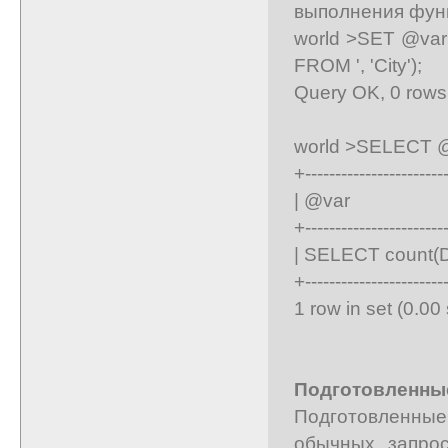
выполнения фун
world >SET @var 
FROM ', 'City');
Query OK, 0 rows 
world >SELECT @
+-----------------------
| @v
+-----------------------
| SELECT count(D
+-----------------------
1 row in set (0.00
Подготовленные
Подготовленные 
обычных запро