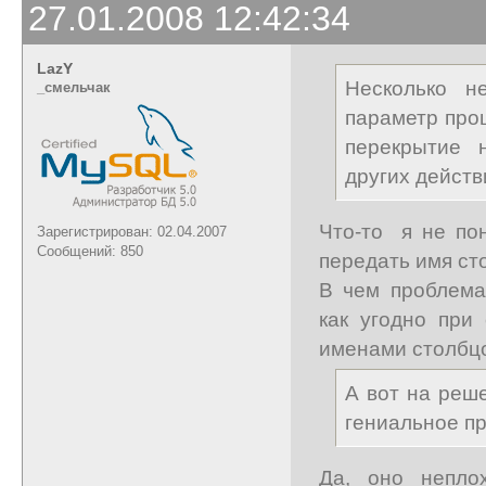
27.01.2008 12:42:34
LazY
Несколько н
_cмельчак
параметр про
перекрытие 
других действ
Что-то я не пон
Зарегистрирован: 02.04.2007
Сообщений: 850
передать имя ст
В чем проблема
как угодно при
именами столбц
А вот на реш
гениальное пр
Да, оно непло