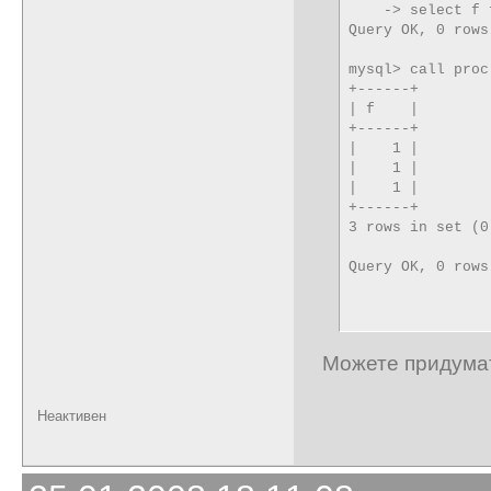
    -> select f 
Query OK, 0 rows
mysql> call proc
+------+

| f    |

+------+

|    1 | 

|    1 | 

|    1 | 

+------+

3 rows in set (0
Query OK, 0 rows
Можете придумать
Неактивен