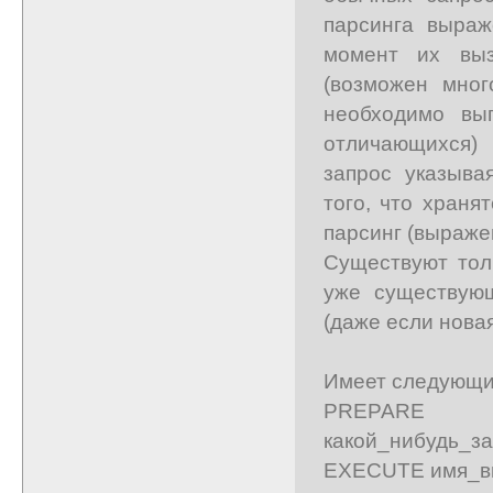
парсинга выраж
момент их вы
(возможен мног
необходимо вы
отличающихся) 
запрос указыва
того, что храня
парсинг (выраже
Существуют тол
уже существующ
(даже если новая
Имеет следующи
PREPARE им
какой_нибудь_за
EXECUTE имя_вы