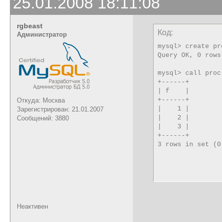
25.01.2008 18:11:08
rgbeast
Код:
Администратор
mysql> create pr
Query OK, 0 rows
mysql> call proc
+------+

| f    |

+------+

Откуда: Москва
|    1 | 

Зарегистрирован: 21.01.2007
|    2 | 

Сообщений: 3880
|    3 | 

+------+

3 rows in set (0
Неактивен