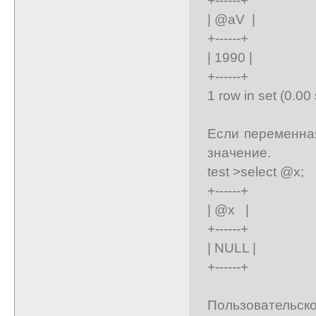
| @aV |
+------+
| 1990 |
+------+
1 row in set (0.00
Если переменна
значение.
test >select @x;
+------+
| @x |
+------+
| NULL |
+------+
Пользовательск