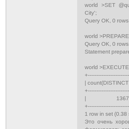
world >SET @qu
City';
Query OK, 0 rows 
world >PREPARE
Query OK, 0 rows 
Statement prepar
world >EXECUTE 
+-----------------------
| count(DISTINCT D
+-----------------------
| 1367 
+-----------------------
1 row in set (0.38
Это очень хоро