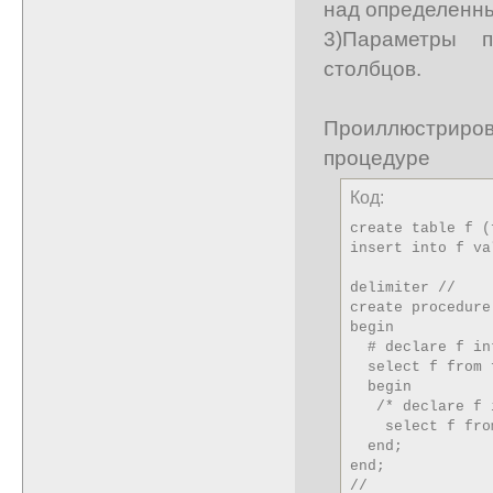
над определенн
3)Параметры 
столбцов.
Проиллюстриров
процедуре
Код:
create table f (
insert into f va
delimiter //

create procedure
begin

  # declare f in
  select f from f
  begin

   /* declare f 
    select f from
  end;

end;

//
