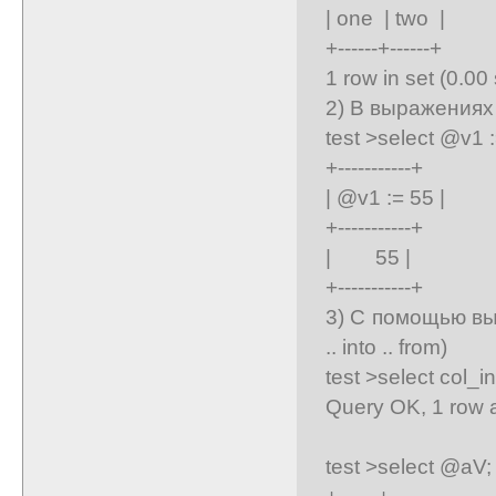
| one | two |
+------+------+
1 row in set (0.00
2) В выражениях 
test >select @v1 :
+-----------+
| @v1 := 55 |
+-----------+
| 55 |
+-----------+
3) С помощью выр
.. into .. from)
test >select col_in
Query OK, 1 row a
test >select @aV;
+------+