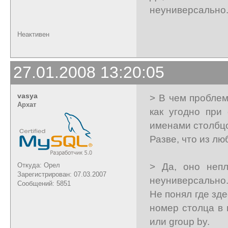
неуниверсально
Неактивен
27.01.2008 13:20:05
vasya
> В чем пробле
Архат
как угодно при
именами столбц
Разве, что из люб
> Да, оно непл
Откуда: Орел
Зарегистрирован: 07.03.2007
неуниверсально
Сообщений: 5851
Не понял где зде
номер столца в 
или group by.