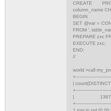
CREATE PROC
column_name CH
BEGIN
SET @var = CONC
FROM ', table_na
PREPARE zxc F
EXECUTE zxc;
END;
//
world >call my_proc(
+-----------------------
| count(DISTINCT D
+-----------------------
| 1367 
+-----------------------
1 row in set (0.00