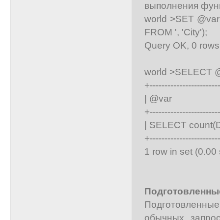
выполнения фун
world >SET @var 
FROM ', 'City');
Query OK, 0 rows 
world >SELECT @
+-----------------------
| @v
+-----------------------
| SELECT count(D
+-----------------------
1 row in set (0.00
Подготовленные
Подготовленные 
обычных запро