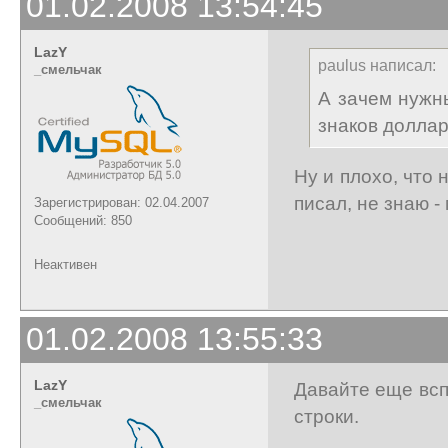
01.02.2008 13:54:45
LazY
paulus написал:
_cмельчак
А зачем нужн
знаков долла
Ну и плохо, что 
писал, не знаю - 
Зарегистрирован: 02.04.2007
Сообщений: 850
Неактивен
01.02.2008 13:55:33
LazY
Давайте еще всп
_cмельчак
строки.