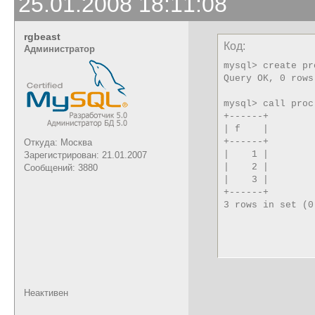
25.01.2008 18:11:08
rgbeast
Код:
Администратор
mysql> create pr
Query OK, 0 rows
mysql> call proc
+------+

| f    |

+------+

Откуда: Москва
|    1 | 

Зарегистрирован: 21.01.2007
|    2 | 

Сообщений: 3880
|    3 | 

+------+

3 rows in set (0
Неактивен