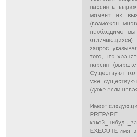
парсинга выраж
момент их вы
(возможен мног
необходимо вы
отличающихся) 
запрос указыва
того, что храня
парсинг (выраже
Существуют тол
уже существующ
(даже если новая
Имеет следующи
PREPARE им
какой_нибудь_за
EXECUTE имя_вы