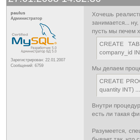
paulus
Хочешь реалист
Администратор
занимается... ну,
пусть мы печем х
CREATE TABL
company_id IN
Зарегистрирован: 22.01.2007
Сообщений: 6759
Мы делаем проце
CREATE PROCE
quantity INT) ...
Внутри процедуры
есть ли такая ф
Разумеется, спе
бывает так, что 