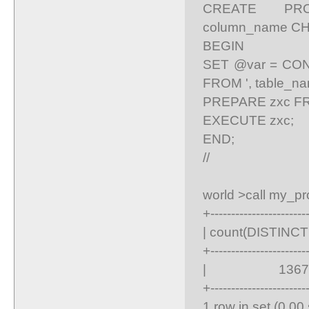
CREATE PROC
column_name CH
BEGIN
SET @var = CONC
FROM ', table_na
PREPARE zxc F
EXECUTE zxc;
END;
//
world >call my_proc(
+-----------------------
| count(DISTINCT D
+-----------------------
| 1367 
+-----------------------
1 row in set (0.00