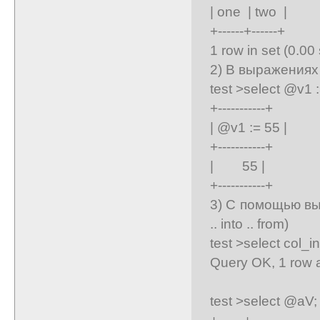
| one | two |
+------+------+
1 row in set (0.00
2) В выражениях 
test >select @v1 :
+-----------+
| @v1 := 55 |
+-----------+
| 55 |
+-----------+
3) С помощью выр
.. into .. from)
test >select col_in
Query OK, 1 row a
test >select @aV;
+------+