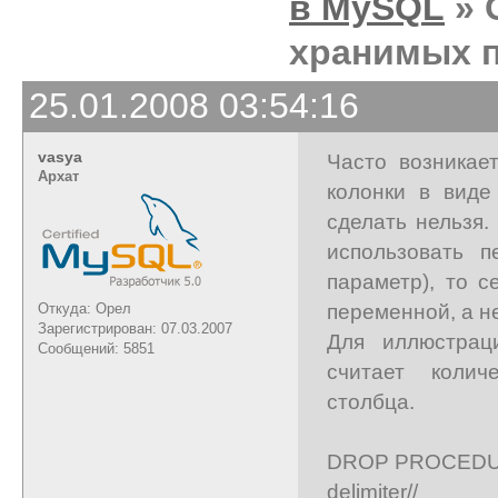
в MySQL
» 
хранимых п
25.01.2008 03:54:16
vasya
Часто возникае
Архат
колонки в виде
сделать нельзя.
использовать 
параметр), то 
переменной, а н
Откуда: Орел
Зарегистрирован: 07.03.2007
Для иллюстрац
Сообщений: 5851
считает колич
столбца.
DROP PROCEDUR
delimiter//