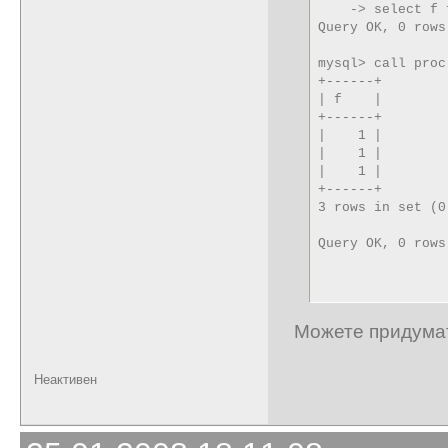
    -> select f 
Query OK, 0 rows
mysql> call proc
+------+

| f    |

+------+

|    1 | 

|    1 | 

|    1 | 

+------+

3 rows in set (0
Query OK, 0 rows
Можете придумать
Неактивен