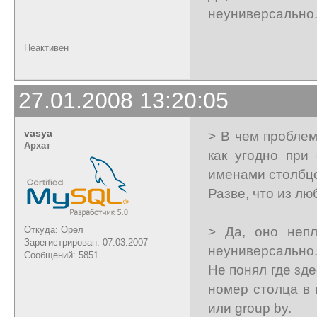
неуниверсально
Неактивен
27.01.2008 13:20:05
vasya
> В чем пробле
Архат
как угодно при
именами столбц
Разве, что из люб
> Да, оно непл
Откуда: Орел
Зарегистрирован: 07.03.2007
неуниверсально
Сообщений: 5851
Не понял где зде
номер столца в 
или group by.