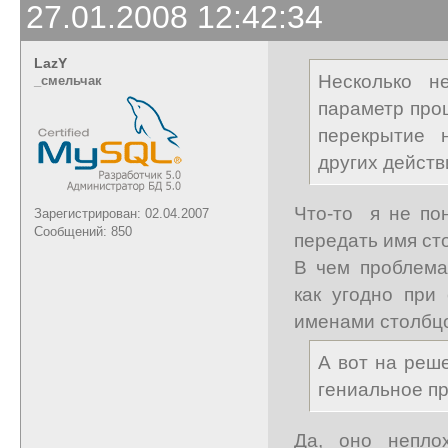
27.01.2008 12:42:34
LazY
Несколько н
_cмельчак
параметр про
перекрытие 
других действ
Что-то я не пон
Зарегистрирован: 02.04.2007
Сообщений: 850
передать имя ст
В чем проблема
как угодно при
именами столбц
А вот на реш
гениальное пр
Да, оно непло