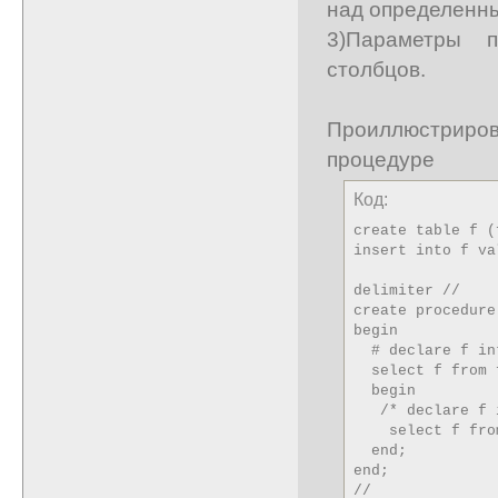
над определенн
3)Параметры 
столбцов.
Проиллюстриров
процедуре
Код:
create table f (
insert into f va
delimiter //

create procedure
begin

  # declare f in
  select f from f
  begin

   /* declare f 
    select f from
  end;

end;

//
