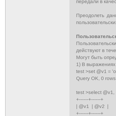
передали в каче
Преодолеть дан
пользовательски
Пользовательски
Пользовательск
действуют в тече
Могут быть опр
1) В выражениях 
test >set @v1 = 'o
Query OK, 0 rows 
test >select @v1,
+------+------+
| @v1 | @v2 |
+------+------+