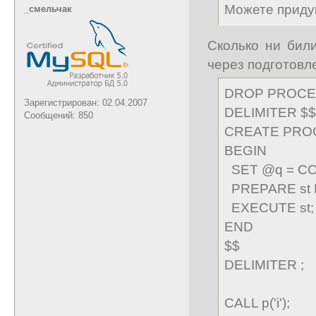
Можете придум
_cмельчак
Сколько ни бил
через подготовл
DROP PROCED
Зарегистрирован: 02.04.2007
DELIMITER $$
Сообщений: 850
CREATE PROC
BEGIN
SET @q = CONC
PREPARE st 
EXECUTE st;
END
$$
DELIMITER ;
CALL p('i');