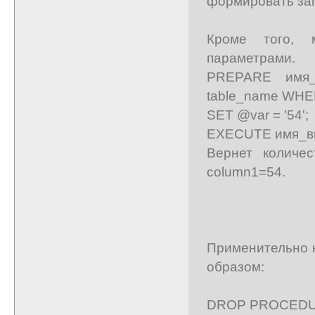
формировать за
Кроме того, 
параметрами.
PREPARE имя_
table_name WHER
SET @var = '54';
EXECUTE имя_в
Вернет количес
column1=54.
Применительно к
образом:
DROP PROCEDURE