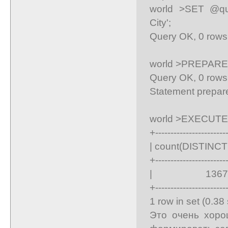
world >SET @qu
City';
Query OK, 0 rows 
world >PREPARE
Query OK, 0 rows 
Statement prepar
world >EXECUTE 
+-----------------------
| count(DISTINCT D
+-----------------------
| 1367 
+-----------------------
1 row in set (0.38
Это очень хоро