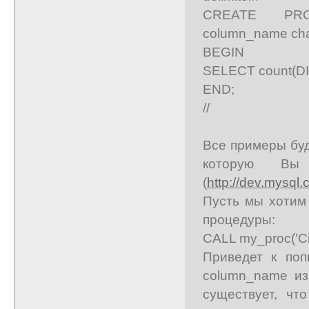
CREATE PROC
column_name cha
BEGIN
SELECT count(D
END;
//
Все примеры буд
которую Вы
(
http://dev.mysql
Пусть мы хотим
процедуры:
CALL my_proc('City'
Приведет к поп
column_name из
существует, чт