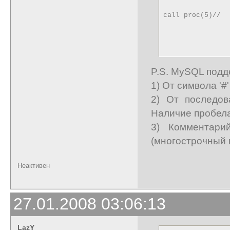
call proc(5)//
P.S. MySQL подд
1) От символа '#'
2) От последов
Наличие пробела
3) Комментарий
(многострочный 
Неактивен
27.01.2008 03:06:13
LazY