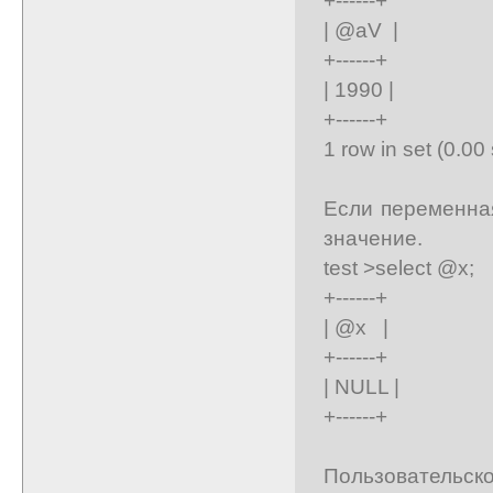
| @aV |
+------+
| 1990 |
+------+
1 row in set (0.00
Если переменна
значение.
test >select @x;
+------+
| @x |
+------+
| NULL |
+------+
Пользовательск