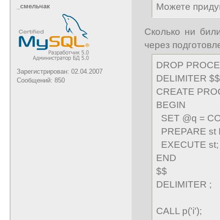
Можете придум
_cмельчак
Сколько ни бил
через подготовл
DROP PROCED
Зарегистрирован: 02.04.2007
DELIMITER $$
Сообщений: 850
CREATE PROC
BEGIN
SET @q = CONC
PREPARE st 
EXECUTE st;
END
$$
DELIMITER ;
CALL p('i');