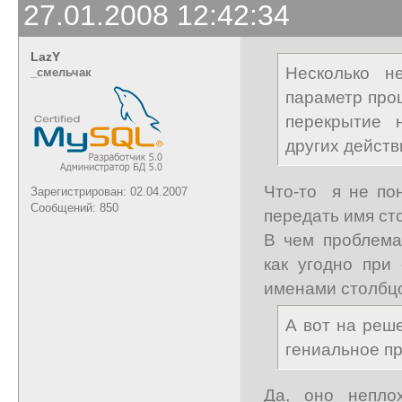
27.01.2008 12:42:34
LazY
Несколько н
_cмельчак
параметр про
перекрытие 
других действ
Что-то я не пон
Зарегистрирован: 02.04.2007
Сообщений: 850
передать имя ст
В чем проблема
как угодно при
именами столбц
А вот на реш
гениальное пр
Да, оно непло