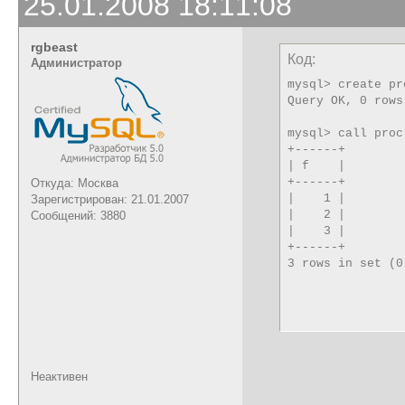
25.01.2008 18:11:08
rgbeast
Код:
Администратор
mysql> create pr
Query OK, 0 rows
mysql> call proc
+------+

| f    |

+------+

Откуда: Москва
|    1 | 

Зарегистрирован: 21.01.2007
|    2 | 

Сообщений: 3880
|    3 | 

+------+

3 rows in set (0
Неактивен