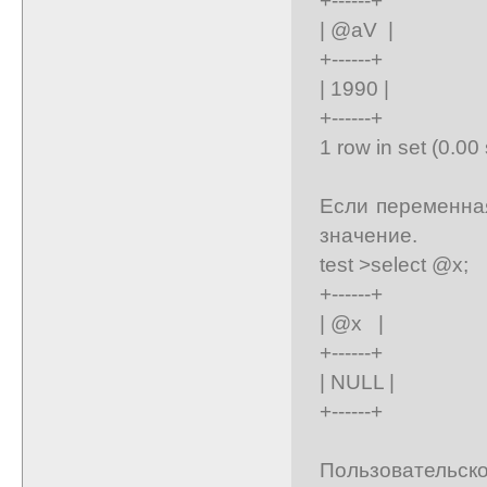
| @aV |
+------+
| 1990 |
+------+
1 row in set (0.00
Если переменна
значение.
test >select @x;
+------+
| @x |
+------+
| NULL |
+------+
Пользовательск