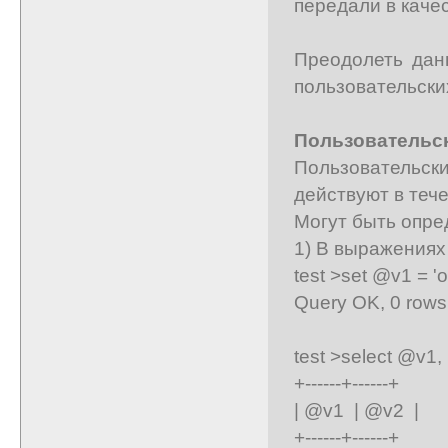
передали в каче
Преодолеть дан
пользовательски
Пользовательски
Пользовательск
действуют в тече
Могут быть опр
1) В выражениях 
test >set @v1 = 'o
Query OK, 0 rows 
test >select @v1,
+------+------+
| @v1 | @v2 |
+------+------+