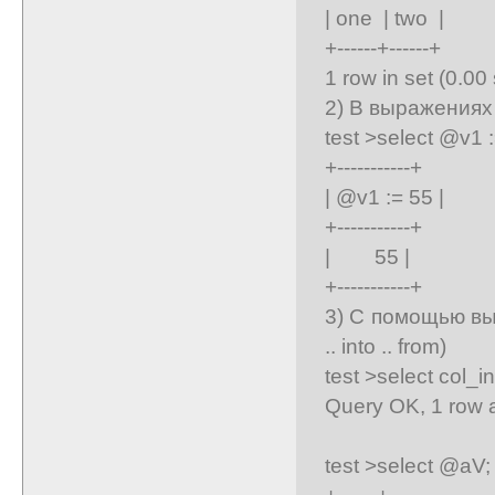
| one | two |
+------+------+
1 row in set (0.00
2) В выражениях 
test >select @v1 :
+-----------+
| @v1 := 55 |
+-----------+
| 55 |
+-----------+
3) С помощью выр
.. into .. from)
test >select col_in
Query OK, 1 row a
test >select @aV;
+------+