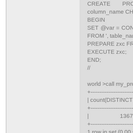
CREATE PROC
column_name CH
BEGIN
SET @var = CONC
FROM ', table_na
PREPARE zxc F
EXECUTE zxc;
END;
//
world >call my_proc(
+-----------------------
| count(DISTINCT D
+-----------------------
| 1367 
+-----------------------
1 row in set (0.00