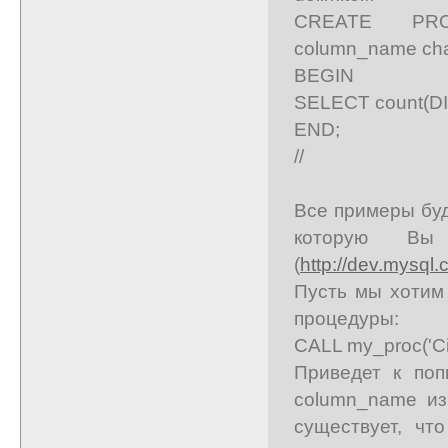
CREATE PROC
column_name cha
BEGIN
SELECT count(D
END;
//
Все примеры буд
которую Вы
(
http://dev.mysql
Пусть мы хотим
процедуры:
CALL my_proc('City'
Приведет к поп
column_name из
существует, чт