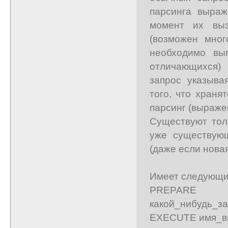
парсинга выраж
момент их вы
(возможен мног
необходимо вы
отличающихся) 
запрос указыва
того, что храня
парсинг (выраже
Существуют тол
уже существующ
(даже если новая
Имеет следующи
PREPARE им
какой_нибудь_за
EXECUTE имя_вы