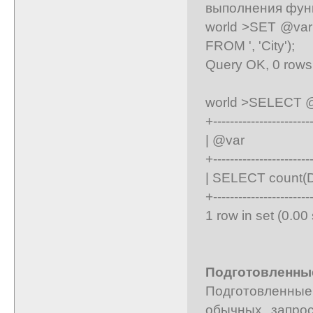
выполнения фун
world >SET @var 
FROM ', 'City');
Query OK, 0 rows 
world >SELECT @
+-----------------------
| @v
+-----------------------
| SELECT count(D
+-----------------------
1 row in set (0.00
Подготовленные
Подготовленные 
обычных запро