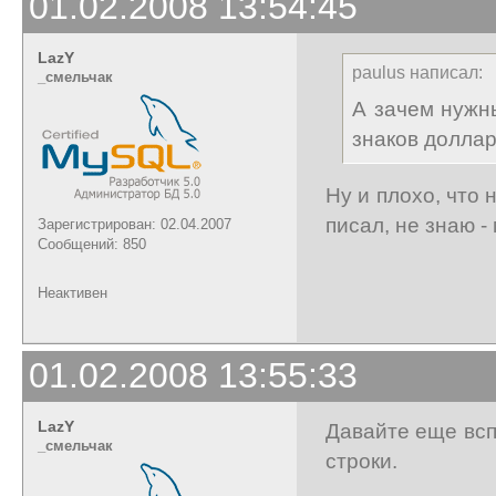
01.02.2008 13:54:45
LazY
paulus написал:
_cмельчак
А зачем нужн
знаков долла
Ну и плохо, что 
писал, не знаю - 
Зарегистрирован: 02.04.2007
Сообщений: 850
Неактивен
01.02.2008 13:55:33
LazY
Давайте еще всп
_cмельчак
строки.