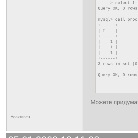
    -> select f 
Query OK, 0 rows
mysql> call proc
+------+

| f    |

+------+

|    1 | 

|    1 | 

|    1 | 

+------+

3 rows in set (0
Query OK, 0 rows
Можете придумать
Неактивен