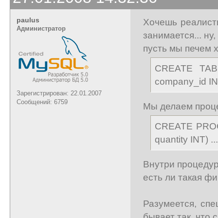
paulus
Хочешь реалист
Администратор
занимается... ну,
пусть мы печем х
CREATE TABL
company_id IN
Зарегистрирован: 22.01.2007
Сообщений: 6759
Мы делаем проце
CREATE PROCE
quantity INT) ...
Внутри процедуры
есть ли такая ф
Разумеется, спе
бывает так, что 