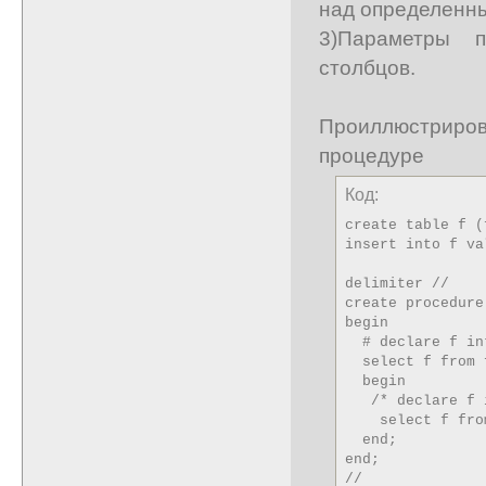
над определенн
3)Параметры 
столбцов.
Проиллюстриров
процедуре
Код:
create table f (
insert into f va
delimiter //

create procedure
begin

  # declare f in
  select f from f
  begin

   /* declare f 
    select f from
  end;

end;

//
