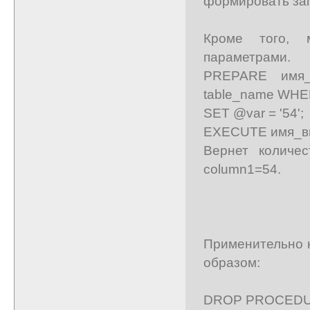
формировать за
Кроме того, 
параметрами.
PREPARE имя_
table_name WHER
SET @var = '54';
EXECUTE имя_в
Вернет количес
column1=54.
Применительно к
образом:
DROP PROCEDURE