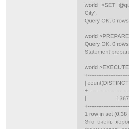
world >SET @qu
City';
Query OK, 0 rows 
world >PREPARE
Query OK, 0 rows 
Statement prepar
world >EXECUTE 
+-----------------------
| count(DISTINCT D
+-----------------------
| 1367 
+-----------------------
1 row in set (0.38
Это очень хоро