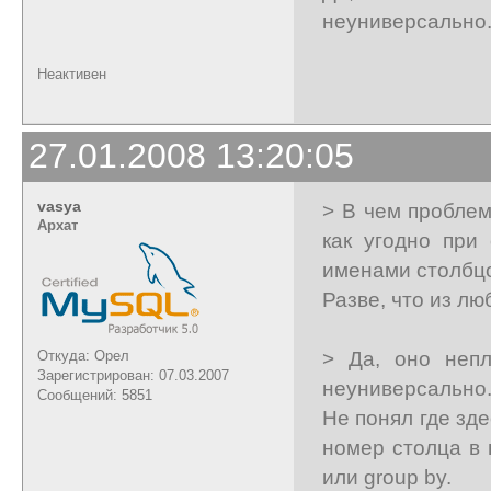
неуниверсально
Неактивен
27.01.2008 13:20:05
vasya
> В чем пробле
Архат
как угодно при
именами столбц
Разве, что из люб
> Да, оно непл
Откуда: Орел
Зарегистрирован: 07.03.2007
неуниверсально
Сообщений: 5851
Не понял где зде
номер столца в 
или group by.