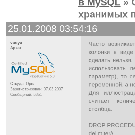
в MySQL
» 
хранимых п
25.01.2008 03:54:16
vasya
Часто возникае
Архат
колонки в виде
сделать нельзя.
использовать 
параметр), то 
переменной, а н
Откуда: Орел
Зарегистрирован: 07.03.2007
Для иллюстрац
Сообщений: 5851
считает колич
столбца.
DROP PROCEDUR
delimiter//