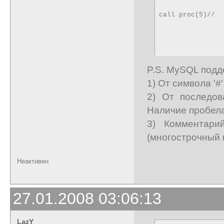
call proc(5)//
P.S. MySQL подд
1) От символа '#'
2) От последов
Наличие пробела
3) Комментарий
(многострочный 
Неактивен
27.01.2008 03:06:13
LazY