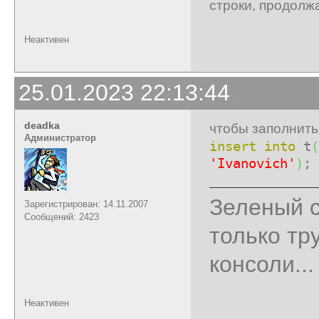
строки, продолж
Неактивен
25.01.2023 22:13:44
deadka
чтобы заполнить
Администратор
insert
into
t
(
'Ivanovich'
)
;
Зеленый с
Зарегистрирован: 14.11.2007
Сообщений: 2423
только тр
консоли...
Неактивен