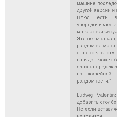
машине последов
другой версии и
Плюс есть вн
упорядочивает 
конкретной ситу
Это не означает
рандомно менят
остаются в том 
порядок может б
сложно предсказ
на кофейной 
рандомности."
Ludwig Valenti
добавить столбе
Но если вставля
не годится.