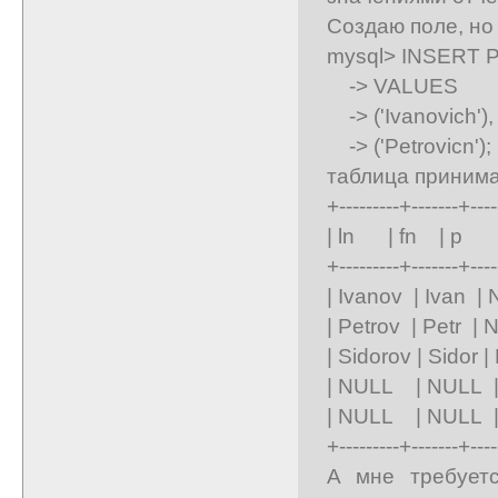
Создаю поле, но
mysql> INSERT Pe
-> VALUES
-> ('Ivanovich'),
-> ('Petrovicn');
таблица принима
+---------+-------+----
| ln | fn | p
+---------+-------+----
| Ivanov | Ivan 
| Petrov | Petr 
| Sidorov | Sido
| NULL | NULL | 
| NULL | NULL | 
+---------+-------+----
А мне требуетс