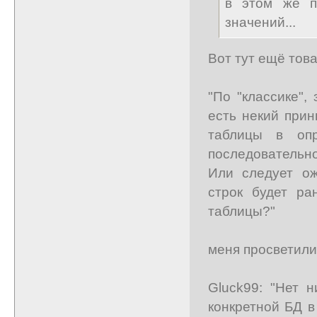
в этом же п
значений...
Вот тут ещё тов
"По "классике",
есть некий прин
таблицы в опр
последовательно
Или следует ож
строк будет ра
таблицы?"
меня просветили
Gluck99: "Нет 
конкретной БД в