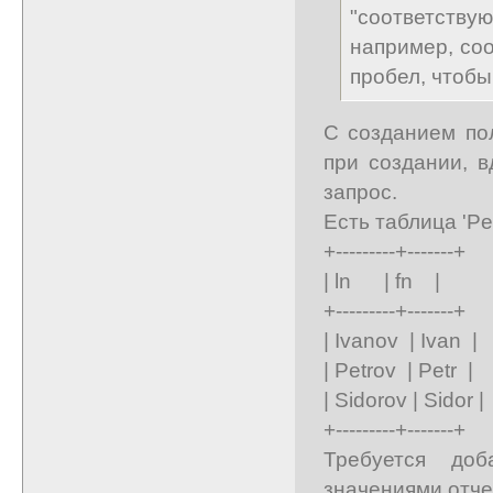
"соответств
например, со
пробел, чтобы
С созданием пол
при создании, в
запрос.
Есть таблица 'Peo
+---------+-------+
| ln | fn |
+---------+-------+
| Ivanov | Ivan |
| Petrov | Petr |
| Sidorov | Sidor |
+---------+-------+
Требуется доб
значениями отче