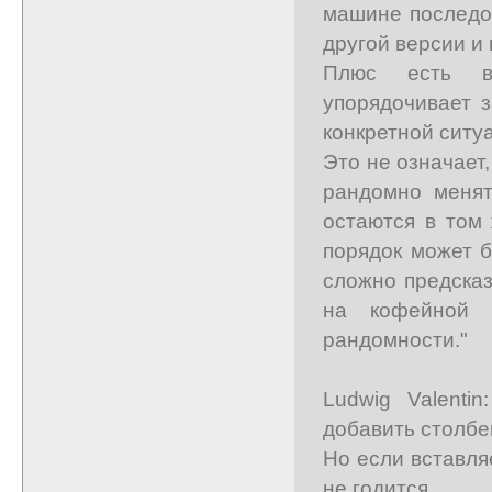
машине последов
другой версии и
Плюс есть вн
упорядочивает 
конкретной ситу
Это не означает
рандомно менят
остаются в том 
порядок может б
сложно предсказ
на кофейной 
рандомности."
Ludwig Valenti
добавить столбе
Но если вставля
не годится.