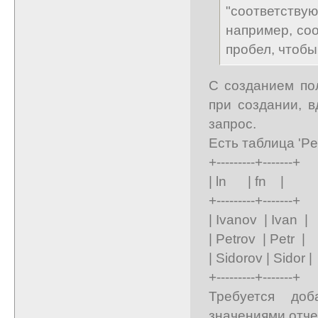
"соответств
например, со
пробел, чтобы
С созданием пол
при создании, в
запрос.
Есть таблица 'Peo
+---------+-------+
| ln | fn |
+---------+-------+
| Ivanov | Ivan |
| Petrov | Petr |
| Sidorov | Sidor |
+---------+-------+
Требуется доб
значениями отче