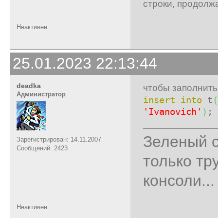
строки, продолж
Неактивен
25.01.2023 22:13:44
deadka
чтобы заполнить
Администратор
insert
into
t
(
'Ivanovich'
)
;
Зеленый с
Зарегистрирован: 14.11.2007
Сообщений: 2423
только тр
консоли...
Неактивен