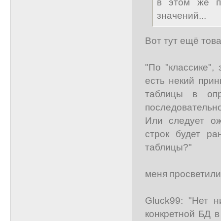
в этом же п
значений...
Вот тут ещё тов
"По "классике",
есть некий прин
таблицы в опр
последовательно
Или следует ож
строк будет ра
таблицы?"
меня просветили
Gluck99: "Нет 
конкретной БД в