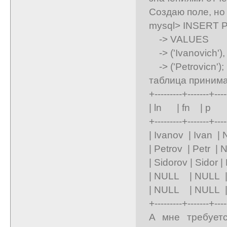
Создаю поле, но
mysql> INSERT Pe
-> VALUES
-> ('Ivanovich'),
-> ('Petrovicn');
таблица принима
+---------+-------+----
| ln | fn | p
+---------+-------+----
| Ivanov | Ivan 
| Petrov | Petr 
| Sidorov | Sido
| NULL | NULL | 
| NULL | NULL | 
+---------+-------+----
А мне требуетс