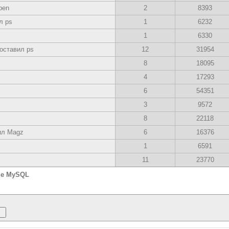
pen
2
8393
л ps
1
6232
1
6330
оставил ps
12
31954
8
18095
4
17293
6
54351
3
9572
8
22118
ил Magz
6
16376
1
6591
11
23770
ие MySQL