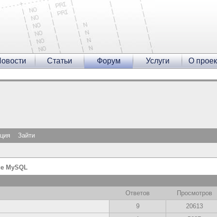
овости
Статьи
Форум
Услуги
О проек
ация
Зайти
ие MySQL
Ответов
Просмотров
9
20613