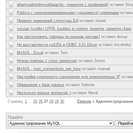
phpmyadmin|mysql|apache - помогите с проблемой!
оставил Sho
Работа с синхринизированными (-ующимися) серверами
остави
Перенос изменений структуры БД
оставил xkarel
russian (cyrillic) UTF8: troubles in sorting, lowering, uppering chars
Как расположить таблицы по разным дискам?
оставил dsnup
Не выставляется cp1251 в ODBC 3.51 Driver
оставил lincolndsp
MySQL - Excel
оставил Twix
Нужна помощь с cross запросом!
оставил Zenon
MySQL - max_connections_per_hour
оставил manual
Настройка удаленного соединения для определенных IP
остав
Обращение к базе данных
оставил Selesta
Несколько разных вопросов :)
оставил Neval
Страниц:
1
…
25
26
27
28
29
30
Список
» Администрирован
Перейти