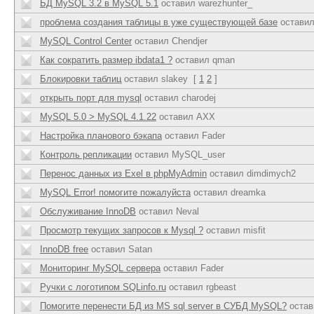
БД MySQL 3.2 в MySQL 5.1
оставил warezhunter_
проблема создания таблицы в уже существующей базе
оставил
MySQL Control Center
оставил Chendjer
Как сократить размер ibdata1 ?
оставил qman
Блокировки таблиц
оставил slakey
[
1
2
]
открыть порт для mysql
оставил charodej
MySQL 5.0 > MySQL 4.1.22
оставил AXX
Настройка планового бэкапа
оставил Fader
Контроль репликации
оставил MySQL_user
Перенос данных из Exel в phpMyAdmin
оставил dimdimych2
MySQL Error! помогите пожалуйста
оставил dreamka
Обслуживание InnoDB
оставил Neval
Просмотр текущих запросов к Mysql ?
оставил misfit
InnoDB free
оставил Satan
Мониторинг MySQL сервера
оставил Fader
Ручки с логотипом SQLinfo.ru
оставил rgbeast
Помогите перенести БД из MS sql server в СУБД MySQL?
остав