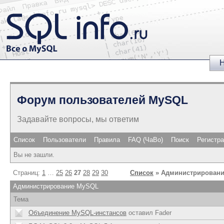
Н
Форум пользователей MySQL
Задавайте вопросы, мы ответим
Список
Пользователи
Правила
FAQ (ЧаВо)
Поиск
Регистр
Вы не зашли.
Страниц:
1
…
25
26
27
28
29
30
Список
» Администрирован
Администрирование MySQL
Тема
Объединение MySQL-инстансов
оставил Fader