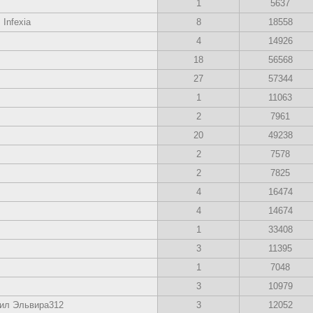
1
5637
 Infexia
8
18558
4
14926
18
56568
27
57344
1
11063
2
7961
20
49238
2
7578
2
7825
4
16474
4
14674
1
33408
3
11395
1
7048
3
10979
ил Эльвира312
3
12052